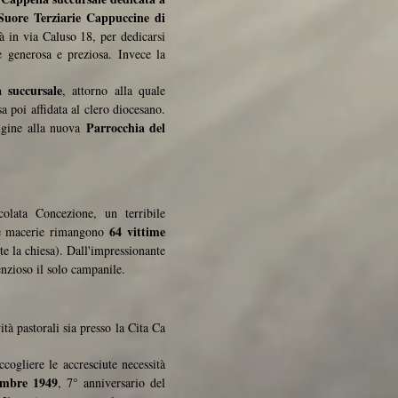
Suore Terziarie Cappuccine di
 in via Caluso 18, per dedicarsi
e generosa e preziosa. Invece la
 succursale
, attorno alla quale
sa poi affidata al clero diocesano.
Parrocchia del
rigine alla nuova
colata Concezione, un terribile
64 vittime
 le macerie rimangono
nte la chiesa). Dall'impressionante
lenzioso il solo campanile.
ità pastorali sia presso la Cita Ca
cogliere le accresciute necessità
embre 1949
, 7° anniversario del