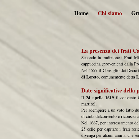
Home
Chi siamo
Gru
La presenza dei frati 
Secondo la tradizione i Frati 
cappuccina (provenienti dalla Pr
Nel 1557 il Consiglio dei Decurio
di Loreto
L
, comunemente detta
Date significative del
24 aprile 1619
Il
il convento 
martire).
Per adempiere a un voto fatto du
di cinta delconvento e riconsacra
Nel 1667, per interessamento de
25 celle per ospitare i frati res
divenga per alcuni anni anche s