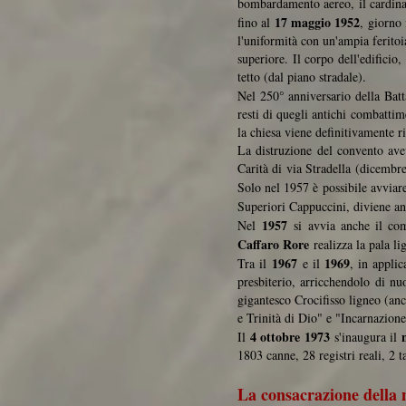
bombardamento aereo, il cardin
17 maggio 1952
fino al
, giorno
l'uniformità con un'ampia feritoia
superiore. Il corpo dell'edificio
tetto (dal piano stradale).
Nel 250° anniversario della Batt
resti di quegli antichi combattim
la chiesa viene definitivamente r
La distruzione del convento avev
Carità di via Stradella (dicembre
Solo nel 1957 è possibile avviar
Superiori Cappuccini, diviene an
1957
Nel
si avvia anche il comp
Caffaro Rore
realizza la pala li
1967
1969
Tra il
e il
, in appli
presbiterio, arricchendolo di n
gigantesco Crocifisso ligneo (anc
e Trinità di Dio" e "Incarnazion
4 ottobre 1973
Il
s'inaugura il
1803 canne, 28 registri reali, 2 t
La consacrazione della 