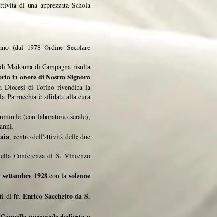
attività di una apprezzata Schola
scano (dal 1978 Ordine Secolare
ia di Madonna di Campagna risulta
soria in onore di Nostra Signora
a Diocesi di Torino rivendica la
a Parrocchia è affidata alla cura
mminile (con laboratorio serale),
 anni.
saia
, centro dell'attività delle due
 della Conferenza di S. Vincenzo
8 settembre 1928
solenne
con la
fr. Enrico Sacchetto da S.
ti di
Cappella succursale dedicata a
a