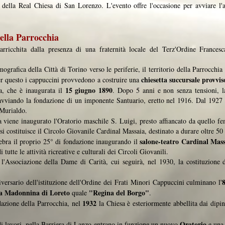
a della Real Chiesa di San Lorenzo. L'evento offre l'occasione per avviare l'
della Parrocchia
rricchita dalla presenza di una fraternità locale del Terz'Ordine France
mografica della Città di Torino verso le periferie, il territorio della Parrocch
chiesetta succursale provvi
er questo i cappuccini provvedono a costruire una
15 giugno 1890
a, che è inaugurata il
. Dopo 5 anni e non senza tensioni, l
 avviando la fondazione di un imponente Santuario, eretto nel 1916. Dal 1927 l
 Murialdo.
 viene inaugurato l'Oratorio maschile S. Luigi, presto affiancato da quello fe
si costituisce il Circolo Giovanile Cardinal Massaia, destinato a durare oltre 50
salone-teatro Cardinal Mas
ebra il proprio 25° di fondazione inaugurando il
tutte le attività ricreative e culturali dei Circoli Giovanili.
'Associazione della Dame di Carità, cui seguirà, nel 1930, la costituzione
iversario dell'istituzione dell'Ordine dei Frati Minori Cappuccini culminano l'
lla Madonnina di Loreto
"Regina del Borgo"
quale
.
1932
azione della Parrocchia, nel
la Chiesa è esteriormente abbellita dai dipin
Oratorio
di lavori, nella Barriera di Lanzo entrano in funzione un nuovo
e un