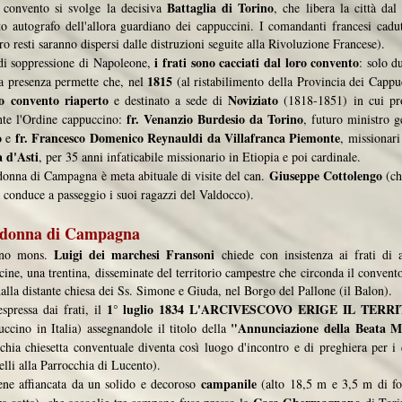
Battaglia di Torino
 convento si svolge la decisiva
, che libera la città da
to autografo dell'allora guardiano dei cappuccini. I comandanti francesi cadut
ro resti saranno dispersi dalle distruzioni seguite alla Rivoluzione Francese).
i frati sono cacciati dal loro convento
 di soppressione di Napoleone,
: solo d
1815
ola presenza permette che, nel
(al ristabilimento della Provincia dei Capp
o convento riaperto
Noviziato
e destinato a sede di
(1818-1851) in cui pro
fr. Venanzio Burdesio da Torino
ente l'Ordine cappuccino:
, futuro ministro 
o
fr. Francesco Domenico Reynauldi da Villafranca Piemonte
e
, missionari
 d'Asti
, per 35 anni infaticabile missionario in Etiopia e poi cardinale.
Giuseppe Cottolengo
donna di Campagna è meta abituale di visite del can.
(ch
 conduce a passeggio i suoi ragazzi del Valdocco).
adonna di Campagna
Luigi dei marchesi Fransoni
rino mons.
chiede con insistenza ai frati di 
cine, una trentina, disseminate del territorio campestre che circonda il convento
dalla distante chiesa dei Ss. Simone e Giuda, nel Borgo del Pallone (il Balon).
1° luglio 1834 L'ARCIVESCOVO ERIGE IL TE
espressa dai frati, il
"Annunciazione della Beata 
uccino in Italia) assegnandole il titolo della
chia chiesetta conventuale diventa così luogo d'incontro e di preghiera per i 
celli alla Parrocchia di Lucento).
campanile
ene affiancata da un solido e decoroso
(alto 18,5 m e 3,5 m di f