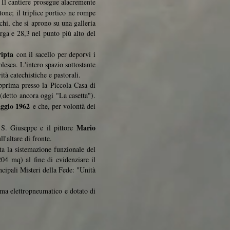
 Il cantiere prosegue alacremente
ttone; il triplice portico ne rompe
rchi, che si aprono su una galleria
arga e 28,3 nel punto più alto del
ripta
con il sacello per deporvi i
lesca. L'intero spazio sottostante
tà catechistiche e pastorali.
apprima presso la Piccola Casa di
 (detto ancora oggi "La casetta").
ggio 1962
e che, per volontà dei
Mario
i S. Giuseppe e il pittore
l'altare di fronte.
ta la sistemazione funzionale del
04 mq) al fine di evidenziare il
ncipali Misteri della Fede: "Unità
tema elettropneumatico e dotato di