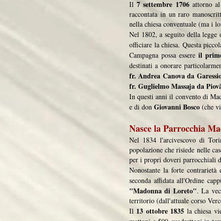
7 settembre 1706
Il
attorno al
raccontata in un raro manoscrit
nella chiesa conventuale (ma i lo
Nel 1802, a seguito della legge
officiare la chiesa. Questa picc
il prim
Campagna possa essere
destinati a onorare particolarm
fr. Andrea Canova da Garessi
fr. Guglielmo Massaja da Piovà
In questi anni il convento di Ma
Giovanni Bosco
e di don
(che vi
Nasce la Parrocchia M
Nel 1834 l'arcivescovo di To
popolazione che risiede nelle cas
per i propri doveri parrocchiali 
Nonostante la forte contrarietà 
seconda affidata all'Ordine capp
"Madonna di Loreto"
. La vec
territorio (dall'attuale corso Ver
13 ottobre 1835
Il
la chiesa vi