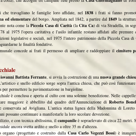
Casa Ghermagnano
ra cotta), che accoglie tre campane fuse presso la
di Tori
1838
ali che travagliano le famiglie loro affidate, nel
i frati si fanno promot
na ed elementare
1849
del borgo. Ampliata nel 1842, a partire dal
la struttu
Piccola Casa di Carità
Cita Ca
ente nota come la
(la
) di via Stradella, in seg
78 al 1975 l'opera caritativa e l'asilo infantile restano affidati alle premure
zioni legislative e sociali, nel 1975 l'intero patrimonio della Piccola Casa d
guardarne le finalità fondative.
cimitero p
unale concede ai frati il permesso di ampliare e raddoppiare il
cchiale
iovanni Battista Ferrante
nuova grande chies
, si avvia la costruzione di una
L'artistico e snello edificio sorge sopra l'antica chiesa, che può così funziona
a per permettere la pavimentazione in bargioline.
hiale è conclusa e aperta al culto con una solenne benedizione. Nelle cappelle l
Roberto Bonel
ltare maggiore è abbellito dal quadro dell'Annunciazione di
 e conservata ad Avigliana. L'antica statua lignea della Madonnina di Loreto 
iani possano continuare a manifestarle la loro secolare devozione.
campanile
izio, e con tecnica abilissima, il
è sopraelevato di circa 22 metri. S
idale ancora svetta ardito e snello a oltre 35 m d'altezza.
Casa Carlo Vegezzi Bossi
organo (progettato e costruito dalla
) è inaugur