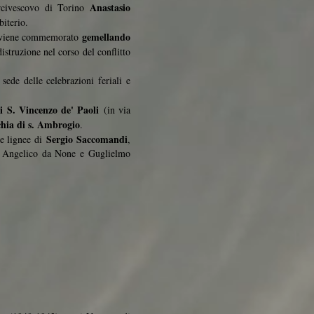
Anastasio
 arcivescovo di Torino
biterio.
gemellando
me viene commemorato
struzione nel corso del conflitto
sede delle celebrazioni feriali e
i S. Vincenzo de' Paoli
(in via
hia di s. Ambrogio
.
Sergio Saccomandi
le lignee di
,
ià, Angelico da None e Guglielmo