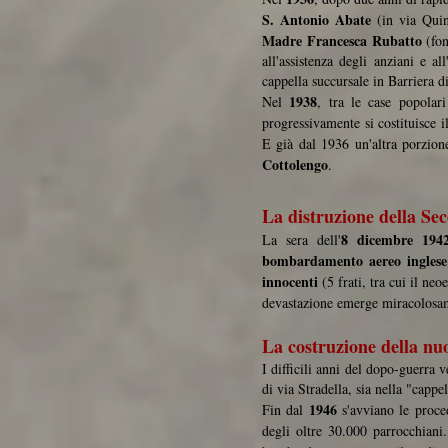
S. Antonio Abate
(in via Quin
Madre Francesca Rubatto
(fon
all'assistenza degli anziani e 
cappella succursale in Barriera 
1938
Nel
, tra le case popolar
progressivamente si costituisce i
E già dal 1936 un'altra porzione
Cottolengo
.
La distruzione della S
8 dicembre 194
La sera dell'
bombardamento aereo inglese
innocenti
(5 frati, tra cui il neo
devastazione emerge miracolosam
La costruzione della nu
I difficili anni del dopo-guerra v
di via Stradella, sia nella "cappe
1946
Fin dal
s'avviano le proced
degli oltre 30.000 parrocchiani.