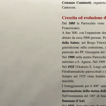
Costanzo Cominotti
, organist
Cantorum.
Crescita ed evoluzione 
1885
Dal
la Parrocchia viene a
Francescano).
A fine '800, con l'espansione de
abitato da circa 5000 persone. P
della Salute
, nel Borgo Vittori
giurisdizione sulla costruzione,
pastorale dei PP. Giuseppini del
1900
Nel
nella nostra Parrocchia
intitolato a S. Agnese. Nel 1909 
1925
Nel
l'Oratorio S. Luigi cel
Filodrammatiche parrocchiali e di 
Sempre nel 1925 viene fondata l
maschile.
I festeggiamenti per il 400° ann
incoronazione della statua de
Nell'imminenza del 100° di fond
Damiano d'Asti.
1936
Nel
, dopo due anni di rapi