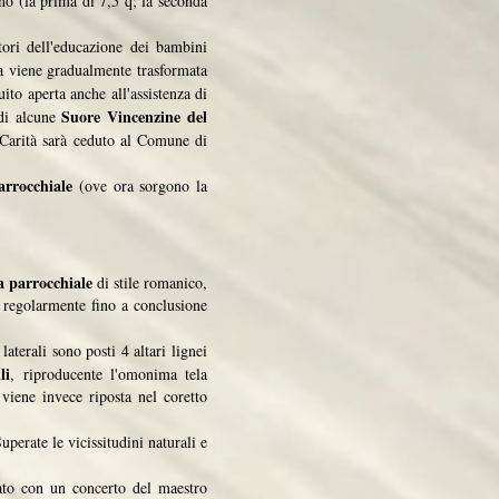
no (la prima di 7,5 q; la seconda
ori dell'educazione dei bambini
ra viene gradualmente trasformata
uito aperta anche all'assistenza di
Suore Vincenzine del
 di alcune
i Carità sarà ceduto al Comune di
arrocchiale
(ove ora sorgono la
a parrocchiale
di stile romanico,
re regolarmente fino a conclusione
aterali sono posti 4 altari lignei
li
, riproducente l'omonima tela
viene invece riposta nel coretto
uperate le vicissitudini naturali e
ato con un concerto del maestro