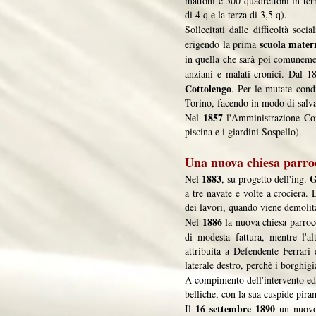
mattoni e 500 quadrettoni in ter
di 4 q e la terza di 3,5 q).
Sollecitati dalle difficoltà soci
scuola mater
erigendo la prima
in quella che sarà poi comunem
anziani e malati cronici. Dal 18
Cottolengo
. Per le mutate condi
Torino, facendo in modo di salva
1857
Nel
l'Amministrazione Com
piscina e i giardini Sospello).
Una nuova chiesa parro
1883
G
Nel
, su progetto dell'ing.
a tre navate e volte a crociera. 
dei lavori, quando viene demolit
1886
Nel
la nuova chiesa parrocc
di modesta fattura, mentre l'a
attribuita a Defendente Ferrari
laterale destro, perchè i borghig
A compimento dell'intervento edil
belliche, con la sua cuspide piram
16 settembre 1890
Il
un nuovo 