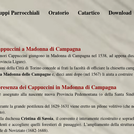
ppi Parrocchiali
Oratorio
Catartico
Download
Cappuccini a Madonna di Campagna
Minori Cappuccini giungono in Madonna di Campagna nel 1538, ad appena dieci
ovincia Ligure).
ni della Città di Torino concede ai frati la facoltà di officiare la chiesetta ca
a Madonna delle Campagne
e, dieci anni dopo (nel 1567) li aiuta a costruir
la presenza dei Cappuccini in Madonna di Campagna
è assegnato alla nascente nuova Provincia Pedemontana (o della Santa Sind
rante la grande pestilenza del 1629-1631 viene eretto un pilone volitivo (che n
to).
Cristina di Savoia
lla duchessa
, il convento è interamente ricostruito e sopra
identi e accogliere quelli forestieri di passaggio). L'ampliamento della struttu
ede di Noviziato (1682-1688).