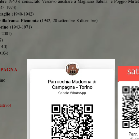
embre 1940 è consacrato Vescovo ausiliare a Magliano Sabina e Poggio Mirte
943-1973)
aglio
(1940-1942)
llafranca Piemonte
(1942, 20 settembre-8 dicembre)
rino
(1943-1971)
-2001)
7)
010)
10-)
MPAGNA
ino
estivo)