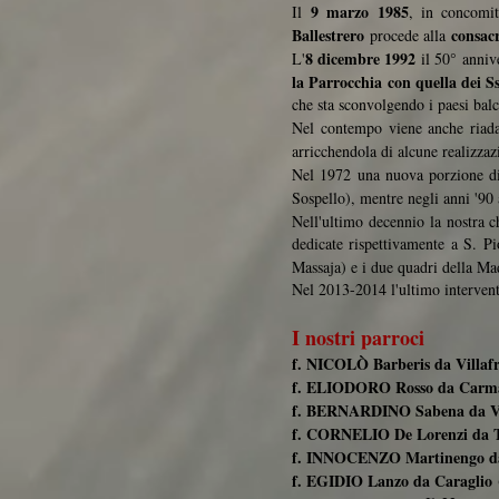
9 marzo 1985
Il
, in concomit
Ballestrero
consacr
procede alla
8 dicembre 1992
L'
il 50° anniv
la Parrocchia con quella dei S
che sta sconvolgendo i paesi balc
Nel contempo viene anche riada
arricchendola di alcune realizzaz
Nel 1972 una nuova porzione di 
Sospello), mentre negli anni '90 
Nell'ultimo decennio la nostra c
dedicate rispettivamente a S. P
Massaja) e i due quadri della Ma
Nel 2013-2014 l'ultimo intervento 
I nostri parroci
f. NICOLÒ Barberis da Villa
f. ELIODORO Rosso da Carm
f. BERNARDINO Sabena da Vi
f. CORNELIO De Lorenzi da 
f. INNOCENZO Martinengo d
f. EGIDIO Lanzo da Caraglio