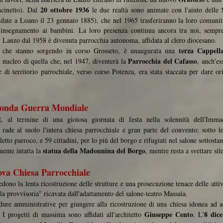
20 ottobre 1936
cinetto). Dal
le due realtà sono animate con l'aiuto delle
date a Loano il 23 gennaio 1885), che nel 1965 trasferiranno la loro comunità
all'insegnamento ai bambini. La loro presenza continua ancora tra noi, sempr
di Lanzo dal 1958 è divenuta parrocchia autonoma, affidata al clero diocesano.
terza Cappella
i che stanno sorgendo in corso Grosseto, è unaugurata una
Parrocchia del Cafasso
l nucleo di quella che, nel 1947, diventerà la
, anch'es
 di territorio parrochiale, verso corso Potenza, era stata staccata per dare o
econda Guerra Mondiale
2
, al termine di una gioiosa giornata di festa nella solennità dell'Imma
rade al suolo l'intera chiesa parrocchiale e gran parte del convento: sotto
eletto parroco, e 59 cittadini, per lo più del borgo e rifugiati nel salone sottosta
statua della Madonnina del Borgo
ente intatta la
, mentre resta a svettare si
ova Chiesa Parrocchiale
edono la lenta ricostruzione delle strutture e una prosecuzione tenace delle attiv
lla provvisoria" ricavata dall'adattamento del salone-teatro Massaia.
ure amministrative per giungere alla ricostruzione di una chiesa idonea ad ac
Giuseppe Cento
8 dic
 I progetti di massima sono affidati all'architetto
. L'