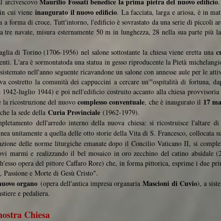
Maurilio Fossati
benedice la prima pietra del nuovo edificio
al arcivescovo
.
inaugurato il nuovo edificio
 in cui viene
. La facciata, larga e ariosa, è in ma
 a forma di croce. Tutt'intorno, l'edificio è sovrastato da una serie di piccoli a
, a tre navate, misura esternamente 50 m in lunghezza, 28 nella sua parte più l
c
aglia di Torino (1706-1956) nel salone sottostante la chiesa viene eretta una
enti. L'ara è sormontatoda una statua in gesso riproducente la Pietà michelangio
isistemato nell'anno seguente ricavandone un salone con annesse aule per le attivi
a costretto la comunità dei cappuccini a cercare un'"ospitalità di fortuna, d
 1942-luglio 1944) e poi nell'edificio costruito accanto alla chiesa provvisoria
complesso conventuale
17 ma
e la ricostruzione del nuovo
, che è inaugurato il
Curia Provinciale
che la sede della
(1962-1979).
letamento dell'arredo interno della nuova chiesa: si ricostruisce l'altare d
gnea unitamente a quella delle otto storie della Vita di S. Francesco, collocata sul
cazione delle norme liturgiche emanate dopo il Concilio Vaticano II, si comple
uovi marmi e realizzando il bel mosaico in oro zecchino del catino absidale (2
h'esso opera del pittore Caffaro Rore) che, in forma pittorica, esprime i due pri
e, Passione e Morte di Gesù Cristo".
nuovo organo
Mascioni di Cuvio
(opera dell'antica impresa organaria
), a sis
astiere e pedaliera.
nostra Chiesa