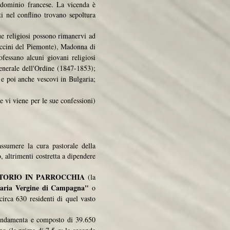
l dominio francese. La vicenda è
i nel conflino trovano sepoltura
ue religiosi possono rimanervi ad
uccini del Piemonte), Madonna di
fessano alcuni giovani religiosi
generale dell'Ordine (1847-1853);
 e poi anche vescovi in Bulgaria;
e vi viene per le sue confessioni)
assumere la cura pastorale della
, altrimenti costretta a dipendere
RRITORIO IN PARROCCHIA
(la
Maria Vergine di Campagna"
o
circa 630 residenti di quel vasto
ondamenta e composto di 39.650