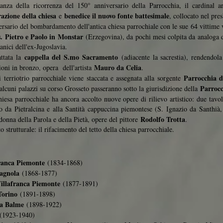
anza della ricorrenza del 150° anniversario della Parrocchia, il cardinal
azione della chiesa
benedice il nuovo fonte battesimale
e
, collocato nel pres
ersario del bombardamento dell'antica chiesa parrochiale con le sue 64 vitti
s. Pietro e Paolo in Monstar
(Erzegovina), da pochi mesi colpita da analoga di
anici dell'ex-Jugoslavia.
cappella del S.mo Sacramento
ttata la
(adiacente la sacrestia), rendendola 
Mauro da Celia
ioni in bronzo, opera dell'artista
.
Parrocchia d
terriotrio parrocchiale viene staccata e assegnata alla sorgente
Parrocc
alcuni palazzi su corso Grosseto passeranno sotto la giurisdizione della
hiesa parrocchiale ha ancora accolto nuove opere di rilievo artistico: due tavo
io da Pietralcina e alla Santità cappuccina piemontese (S. Ignazio da Santh
Rodolfo Trotta
donna della Parola e della Pietà, opere del pittore
.
strutturale: il rifacimento del tetto della chiesa parrocchiale.
franca Piemonte
(1834-1868)
agnola
(1868-1877)
llafranca Piemonte
(1877-1891)
Torino
(1891-1898)
a Balme
(1898-1922)
(1923-1940)