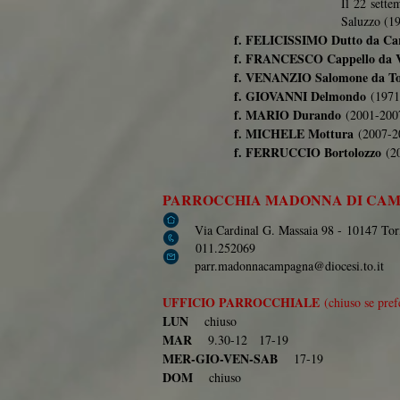
Il 22 sett
Saluzzo (1
f. FELICISSIMO Dutto da Car
f. FRANCESCO Cappello da Vi
f. VENANZIO Salomone da To
f. GIOVANNI Delmondo
(1971
f. MARIO Durando
(2001-200
f. MICHELE Mottura
(2007-2
f. FERRUCCIO Bortolozzo
(20
PARROCCHIA MADONNA DI CA
Via Cardinal G. Massaia 98 -
10147 Tor
011.252069
parr.madonnacampagna@diocesi.to.it
UFFICIO PARROCCHIALE
(chiuso se pref
LUN
chiuso
MAR
9.30-12 17-19
MER-GIO-VEN-SAB
17-19
DOM
chiuso